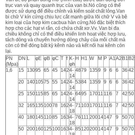
trục van và quay quanh trục của van bi.Nó cũng có thể
được sử dụng để điều chỉnh và kiểm soát chất lỏng.Van
bi chữ V kín cứng chịu lực cắt mạnh giữa lõi chữ V và bệ
kim loại của hợp kim cacbua hàn cứng.Nó đặc biệt thích
hợp cho các hạt vi rắn, có chứa chất xơ.Vv. Van bi đa
chiều không chỉ có thể điều khiển linh hoạt việc hợp lưu,
tách dòng và chuyển hướng dòng chảy của môi chất mà
còn có thể đóng bất kỳ kênh nào và kết nối hai kênh còn
lại.
PN
DN
L
φE
φB
φC
T
f
K-
H
H1
W
M
P
A1
A2
B1
B2
(Mpa)
φh
1,6
15
130
95
65
45
14
2
4-
48
79
135
9
9
6
6
36
42
14
20
140
105
75
55
14
2
4-
53
84
135
9
9
6
6
36
42
14
25
150
115
85
65
14
2
4-
64
95
170
11
11
6
7
42
50
14
32
165
135
100
78
16
2
4-
71
103
170
11
11
6
7
42
50
18
40
180
145
110
85
16
3
4-
76
111
200
14
14
7
9
50
70
18
50
200
160
125
100
16
3
4-
85
120
200
14
14
7
9
50
70
18