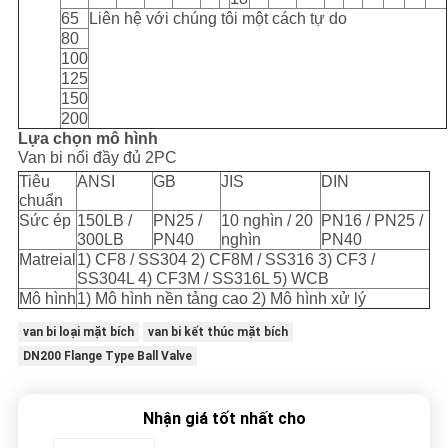
65
Liên hệ với chúng tôi một cách tự do
80
100
125
150
200
Lựa chọn mô hình
Van bi nổi đầy đủ 2PC
Tiêu
ANSI
GB
JIS
DIN
chuẩn
Sức ép
150LB /
PN25 /
10 nghìn / 20
PN16 / PN25 /
300LB
PN40
nghìn
PN40
Matreial
1) CF8 / SS304 2) CF8M / SS316 3) CF3 /
SS304L 4) CF3M / SS316L 5) WCB
Mô hình
1) Mô hình nền tảng cao 2) Mô hình xử lý
van bi loại mặt bích
van bi kết thúc mặt bích
DN200 Flange Type Ball Valve
Nhận giá tốt nhất cho