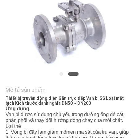
TÔI
BLOG
YÊU
CẦU
BÁO
GIÁ
SƠ
Mô tả sản phẩm
Thiết bị truyền động điện Gắn trực tiếp Van bi SS Loại mặt
ĐỒ
bích Kích thước danh nghĩa DN50 ~ DN200
Ứng dụng
TRANG
Van bi được sử dụng chủ yếu trong đường ống để cắt,
WEB
phân phối và thay đổi hướng dòng chảy của môi chất.
Lợi thế
1. Vòng bi đẩy làm giảm mômen ma sát của trụ van, giúp
thân van hoạt động trơn tru và linh hoạt trong thời gian