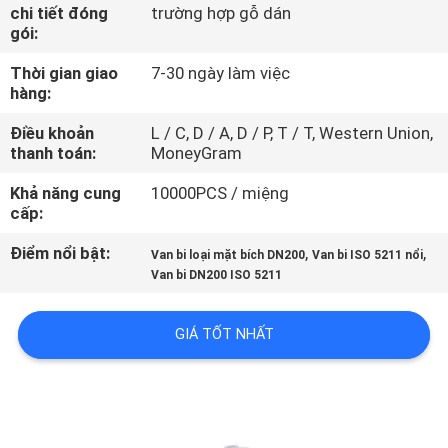
THAM
chi tiết đóng
trường hợp gỗ dán
gói:
QUAN
Thời gian giao
7-30 ngày làm việc
NHÀ
hàng:
MÁY
Điều khoản
L / C, D / A, D / P, T / T, Western Union,
thanh toán:
MoneyGram
KIỂM
Khả năng cung
10000PCS / miệng
SOÁT
cấp:
CHẤT
Điểm nổi bật:
,
,
Van bi loại mặt bích DN200
Van bi ISO 5211 nổi
LƯỢNG
Van bi DN200 ISO 5211
GIÁ TỐT NHẤT
LIÊN
HỆ
CHÚNG