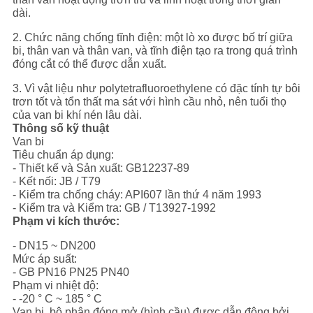
CHÍNH
dài.
SÁCH
2. Chức năng chống tĩnh điện: một lò xo được bố trí giữa
BẢO
bi, thân van và thân van, và tĩnh điện tạo ra trong quá trình
đóng cắt có thể được dẫn xuất.
MẬT
3. Vì vật liệu như polytetrafluoroethylene có đặc tính tự bôi
trơn tốt và tổn thất ma sát với hình cầu nhỏ, nên tuổi thọ
của van bi khí nén lâu dài.
Thông số kỹ thuật
Van bi
Tiêu chuẩn áp dụng:
- Thiết kế và Sản xuất: GB12237-89
- Kết nối: JB / T79
- Kiểm tra chống cháy: API607 lần thứ 4 năm 1993
- Kiểm tra và Kiểm tra: GB / T13927-1992
Phạm vi kích thước:
- DN15 ~ DN200
Mức áp suất:
- GB PN16 PN25 PN40
Phạm vi nhiệt độ:
- -20 ° C ~ 185 ° C
Van bi, bộ phận đóng mở (hình cầu) được dẫn động bởi