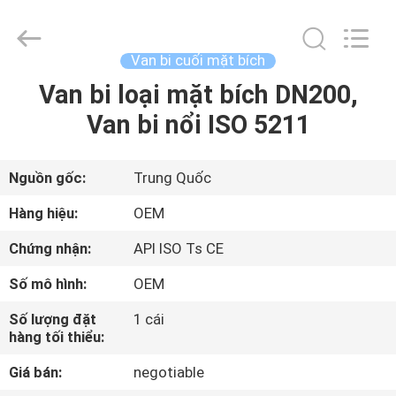
-
2026
Beijing
Silk
Road
Van bi cuối mặt bích
Enterprise
Management
Services
Van bi loại mặt bích DN200,
NHÀ
Co.,LTD..
All
Van bi nổi ISO 5211
Rights
Reserved.
SẢN
PHẨM
Nguồn gốc:
Trung Quốc
Hàng hiệu:
OEM
VIDEO
Chứng nhận:
API ISO Ts CE
Số mô hình:
OEM
VỀ
CHÚNG
Số lượng đặt
1 cái
hàng tối thiểu:
TÔI
Giá bán:
negotiable