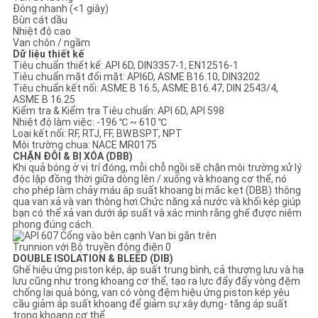
Đóng nhanh (<1 giây)
Bùn cát dầu
Nhiệt độ cao
Van chôn / ngầm
Dữ liệu thiết kế
Tiêu chuẩn thiết kế: API 6D, DIN3357-1, EN12516-1
Tiêu chuẩn mặt đối mặt: API6D, ASME B16.10, DIN3202
Tiêu chuẩn kết nối: ASME B 16.5, ASME B16.47, DIN 2543/4,
ASME B 16.25
Kiểm tra & Kiểm tra Tiêu chuẩn: API 6D, API 598
Nhiệt độ làm việc: -196 ℃ ~ 610 ℃
Loại kết nối: RF, RTJ, FF, BW.BSPT, NPT
Môi trường chua: NACE MR0175
CHẶN ĐÔI & BỊ XÓA (DBB)
Khi quả bóng ở vị trí đóng, mỗi chỗ ngồi sẽ chặn môi trường xử lý
độc lập đồng thời giữa dòng lên / xuống và khoang cơ thể, nó
cho phép làm chảy máu áp suất khoang bị mắc kẹt (DBB) thông
qua van xả và van thông hơi.Chức năng xả nước và khối kép giúp
bạn có thể xả van dưới áp suất và xác minh rằng ghế được niêm
phong đúng cách.
DOUBLE ISOLATION & BLEED (DIB)
Ghế hiệu ứng piston kép, áp suất trung bình, cả thượng lưu và hạ
lưu cũng như trong khoang cơ thể, tạo ra lực đẩy đẩy vòng đệm
chống lại quả bóng, van có vòng đệm hiệu ứng piston kép yêu
cầu giảm áp suất khoang để giảm sự xây dựng- tăng áp suất
trong khoang cơ thể.