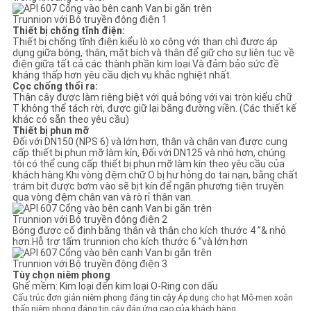
Thiết bị chống tĩnh điện:
Thiết bị chống tĩnh điện kiểu lò xo cộng với than chì được áp
dụng giữa bóng, thân, mặt bích và thân để giữ cho sự liên tục về
điện giữa tất cả các thành phần kim loại.Và đảm bảo sức đề
kháng thấp hơn yêu cầu dịch vụ khắc nghiệt nhất.
Cọc chống thổi ra:
Thân cây được làm riêng biệt với quả bóng với vai tròn kiểu chữ
T không thể tách rời, được giữ lại bằng đường viền. (Các thiết kế
khác có sẵn theo yêu cầu)
Thiết bị phun mỡ
Đối với DN150 (NPS 6) và lớn hơn, thân và chân van được cung
cấp thiết bị phun mỡ làm kín, Đối với DN125 và nhỏ hơn, chúng
tôi có thể cung cấp thiết bị phun mỡ làm kín theo yêu cầu của
khách hàng.Khi vòng đệm chữ O bị hư hỏng do tai nạn, bằng chất
trám bít được bơm vào sẽ bịt kín để ngăn phương tiện truyền
qua vòng đệm chân van và rò rỉ thân van.
Bóng được cố định bằng thân và thân cho kích thước 4 ”& nhỏ
hơn.Hỗ trợ tấm trunnion cho kích thước 6 ”và lớn hơn
Tùy chọn niêm phong
Ghế mềm: Kim loại đến kim loại O-Ring con dấu
Cấu trúc đơn giản niêm phong đáng tin cậy Áp dụng cho hạt Mô-men xoắn
thấp niêm phong đáng tin cậy đáp ứng cao của khách hàng