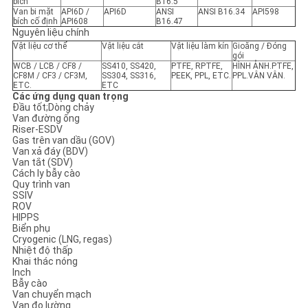
bích
B16.5
CHÍNH
Van bi mặt
API6D /
API6D
ANSI
ANSI B16.34
API598
bích cố định
API608
B16.47
SÁCH
Nguyên liệu chính
Vật liệu cơ thể
Vật liệu cắt
Vật liệu làm kín
Gioăng / Đóng
BẢO
gói
WCB / LCB / CF8 /
SS410, SS420,
PTFE, RPTFE,
HÌNH ẢNH.PTFE,
MẬT
CF8M / CF3 / CF3M,
SS304, SS316,
PEEK, PPL, ETC.
PPL.VÂN VÂN.
ETC.
ETC
Các ứng dụng quan trọng
Đầu tốt;Dòng chảy
Van đường ống
Riser-ESDV
Gas trên van dầu (GOV)
Van xả đáy (BDV)
Van tắt (SDV)
Cách ly bẫy cào
Quy trình van
SSIV
ROV
HIPPS
Biển phụ
Cryogenic (LNG, regas)
Nhiệt độ thấp
Khai thác nóng
Inch
Bẫy cào
Van chuyển mạch
Van đo lường