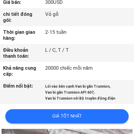
Giá bán:
300USD
THAM
QUAN
chi tiết đóng
Vỏ gỗ
gói:
NHÀ
Thời gian giao
2-15 tuần
MÁY
hàng:
Điều khoản
L / C, T / T
KIỂM
thanh toán:
SOÁT
Khả năng cung
20000 chiếc mỗi năm
CHẤT
cấp:
LƯỢNG
Điểm nổi bật:
,
Lối vào bên cạnh Van bi gắn Trunnion
,
Van bi gắn Trunnion API 607
Van bi Trunnion với Bộ truyền động điện
LIÊN
HỆ
GIÁ TỐT NHẤT
CHÚNG