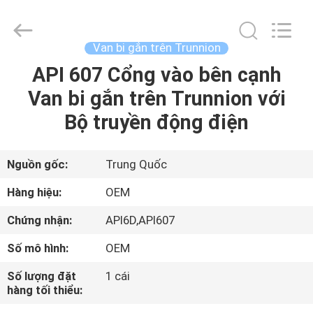
-
2026
Beijing
Silk
Road
Van bi gắn trên Trunnion
Enterprise
Management
Services
API 607 ​​Cổng vào bên cạnh
NHÀ
Co.,LTD..
All
Van bi gắn trên Trunnion với
Rights
Reserved.
SẢN
Bộ truyền động điện
PHẨM
Nguồn gốc:
Trung Quốc
VIDEO
Hàng hiệu:
OEM
Chứng nhận:
API6D,API607
VỀ
Số mô hình:
OEM
CHÚNG
TÔI
Số lượng đặt
1 cái
hàng tối thiểu: